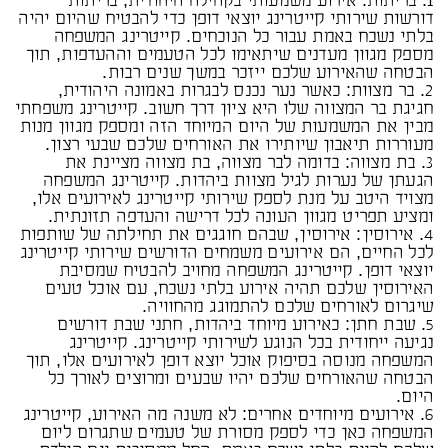
דורשות שירותי קייטרינג יוצאי דופן כדי להבטיח שהיום יהיה
בלתי נשכח באמת עבור כל הנוכחים. קייטרינג המשפחה
מספק מגוון מעדנים שיתאימו לכל הטעמים וההעדפות, תוך
הבטחה שהאירוע שלכם ייזכר במשך שנים רבות.
2. בר מצוות: כאשר נער נכנס לבגרות באמונה היהודית,
חגיגת בר המצווה שלו היא ציון דרך חשוב. קייטרינג משפחתי
מבין את המשמעות של היום המיוחד הזה ומספק מגוון מנות
מעוררות תיאבון שיותירו את האורחים שלכם שבעי רצון.
3. בת מצווה: בדומה לבר מצווה, בת מצווה מציינת את
הגעתן של נערות לגיל מצוות ביהדות. קייטרינג המשפחה
מצויד היטב על מנת לספק שירותי קייטרינג לאירועים אלו,
ומציע תפריט מגוון העונה לכל דרישה והעדפה תזונתית.
4. אירוסין: אירוסין, שבהם חוגגים את תחילתה של שותפות
לכל החיים, הם אירועים משמחים הדורשים שירותי קייטרינג
יוצאי דופן. קייטרינג המשפחה מחויב להבטיח שמסיבת
האירוסין שלכם תהיה אירוע בלתי נשכח, עם אוכל טעים
שיגרום לאורחים שלכם להתמוגג מהחוויה.
5. שבת חתן: כאירוע מיוחד ביהדות, חתני שבת דורשים
נגיעה ייחודית בכל הנוגע לשירותי קייטרינג. קייטרינג
המשפחה מנוסה בסיפוק אוכל יוצא דופן לאירועים אלו, תוך
הבטחה שהאורחים שלכם יהיו שבעים ומרוצים לאורך כל
היום.
6. אירועים מיוחדים אחרים: לא משנה מה האירוע, קייטרינג
המשפחה כאן כדי לספק מסורת של טעמים שתגרום ליום