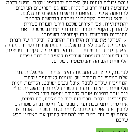
שהם יכולים לענות על הצרכים והתקציב שלכם. חפשו חברה
שמציעה מגוון רחב של מנות, כמו גם תפריטים הניתנים
להתאמה אישית בהתאם לדרישות הספציפיות שלכם.
3. ודאו שחברת הקייטרינג עומדת בדרישות הדתיות
והתזונתיות: אם האירוע שלכם דורש תעודת כשרות
למהדרין, הקפידו לבחור בחברת קייטרינג שיש לה את
התעודות הנדרשות, כמו קייטרינג משפחתי.
4. העריכו את שירות הלקוחות והתגובה: יכולתה של חברת
הקייטרינג להגיב לצרכים שלכם ולספק שירות לקוחות מעולה
היא קריטית. חפשו חברה עם היסטוריה של לקוחות מרוצים,
כמו קייטרינג משפחתי שיכולים להעיד על רמת שירות
הלקוחות הגבוהה והמקצועיות שלהם.
לסיכום, קייטרינג המשפחה היא הבחירה המושלמת עבור
אלה המחפשים מסורת של טעמים לאירועים שלהם.
המחויבות שלהם לספק אוכל טעים ושופע, המלצות חמות
מלקוחות מרוצים, ותעודת כשרות למהדרין בהשגחת בד"ץ
בית יוסף הופכים אותם לבחירה יוצאת דופן לצורכי
הקייטרינג שלכם. מבריתות ועד בר מצוות, בת מצוות,
אירוסין, חתני שבת ועוד, סמכו על קייטרינג המשפחה כדי
להפוך את האירוע שלכם לחוויה בלתי נשכחת באמת. צרו
איתם קשר עוד היום כדי להתחיל לתכנן את האירוע הבא
שלכם!
קייטרינג רכסים