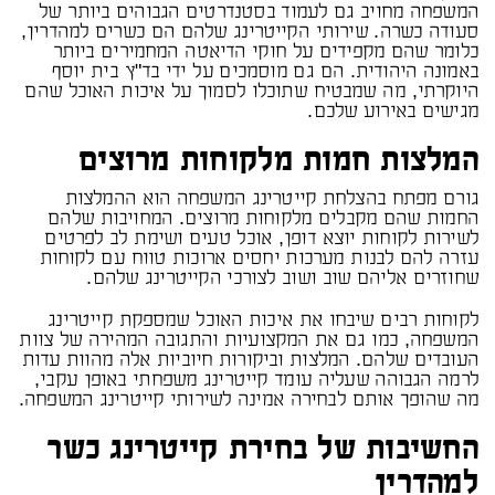
המשפחה מחויב גם לעמוד בסטנדרטים הגבוהים ביותר של
סעודה כשרה. שירותי הקייטרינג שלהם הם כשרים למהדרין,
כלומר שהם מקפידים על חוקי הדיאטה המחמירים ביותר
באמונה היהודית. הם גם מוסמכים על ידי בד"ץ בית יוסף
היוקרתי, מה שמבטיח שתוכלו לסמוך על איכות האוכל שהם
מגישים באירוע שלכם.
המלצות חמות מלקוחות מרוצים
גורם מפתח בהצלחת קייטרינג המשפחה הוא ההמלצות
החמות שהם מקבלים מלקוחות מרוצים. המחויבות שלהם
לשירות לקוחות יוצא דופן, אוכל טעים ושימת לב לפרטים
עזרה להם לבנות מערכות יחסים ארוכות טווח עם לקוחות
שחוזרים אליהם שוב ושוב לצורכי הקייטרינג שלהם.
לקוחות רבים שיבחו את איכות האוכל שמספקת קייטרינג
המשפחה, כמו גם את המקצועיות והתגובה המהירה של צוות
העובדים שלהם. המלצות וביקורות חיוביות אלה מהוות עדות
לרמה הגבוהה שעליה עומד קייטרינג משפחתי באופן עקבי,
מה שהופך אותם לבחירה אמינה לשירותי קייטרינג המשפחה.
החשיבות של בחירת קייטרינג כשר
למהדרין