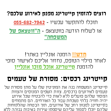
רוצים להזמין קייטרינג מפנק לאירוע שלכם?
תוכלו להתקשר עכשיו -
055-682-7942
או לשלוח הודעה בווטצאפ -
ה"ווטצאפ של
המשפחה"
חדש!!
הזמנה אונליין באתר!
לאחר מילוי הטופס, נחזור אליכם לאישור סופי
להזמנת
קייטרינג אוכל מוכן אונליין
קייטרינג רכסים: מסורת של טעמים
קייטרינג המשפחה בנה את המוניטין שלו על מתן מסורת של
טעמים לאירועים ברכסים. צוות השפים המנוסים והצוות
המסור שלהם פועלים ללא לאות כדי להבטיח שכל אירוע
יהיה חוויה בלתי נשכחת עבור כל האורחים. הם מתמחים
בקייטרינג למגוון רחב של אירועים, תוך הבטחה שהלקוחות
שלהם יוכלו לסמוך עליהם שיספקו שירות באיכות גבוהה ללא