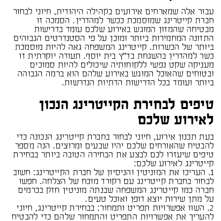
עבור אלה שמארחים אירועים בקהילה היהודית, חיוני לבחור
חברת קייטרינג שמוסמכת ככשר למהדרין. הסמכה זו
מבטיחה שהמזון המוגש באירוע שלכם עומד בדרישות
התזונה המחמירות ביותר ומוכן על פי הסטנדרטים הגבוהים
ביותר של הכשרות. קייטרינג המשפחה גאה להיות מוסמכת
כשר למהדרין בהשגחת בד"ץ בית יוסף. תעודה יוקרתית זו
מעניקה שקט נפשי ללקוחותיה שיכולים להיות סמוכים
ובטוחים שהאוכל המוגש באירוע שלהם הוא ברמה הגבוהה
ביותר ועומד בכל הדרישות הדתיות הנדרשות.
טיפים לבחירת הקייטרינג הנכון
לאירוע שלכם
בעת תכנון אירוע, חיוני לבחור בחברת קייטרינג הנכונה כדי
להבטיח שהאורחים שלכם יהיו שבעים ומרוצים. הנה מספר
טיפים שיעזרו לכם לבצע את הבחירה הטובה ביותר בבחירת
קייטרינג לאירוע שלכם:
1. העריכו את המוניטין והניסיון של חברת הקייטרינג: חשוב
לבחור בחברת קייטרינג עם רקורד מוכח של הצלחה. חפשו
חברה כמו קייטרינג המשפחה שבנתה מוניטין חזק בכרמים
על מתן שירות יוצא דופן ואוכל טעים.
2. השוו אפשרויות תפריט ותמחור: בבחירת קייטרינג, חיוני
להעריך את אפשרויות התפריט והתמחור שלהם כדי להבטיח