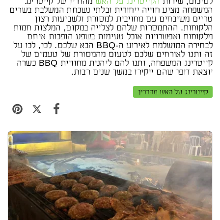
לסיכום, שירות
הקייטרינג על האש
מהדרין של קייטרינג
המשפחה מציע חוויה ייחודית ובלתי נשכחת המשלבת בשרים
טריים משובחים עם מחויבות למסורת ולשביעות רצון
הלקוחות. ההתמסרות שלהם לצלייה במקום, המלצות חמות
מלקוחות ואפשרויות אוכל טעימות בשפע הופכות אותם
לבחירה המושלמת לאירוע ה-BBQ הבא שלכם. לכן, לכו על
זה ותנו לאורחים שלכם לטעום מהמסורת של טעמים של
קייטרינג המשפחה, ותנו להם ליהנות מחוויית BBQ כשרה
יוצאת דופן שהם יוקירו במשך שנים רבות.
קייטרינג על האש מהדרין