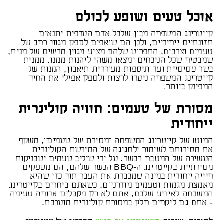
אוכל טעים ושופע לכולם
קייטרינג המשפחה מבין שלכל אדם העדפות ותנאים
תזונתיים ייחודיים, ולכן הם שואפים לספק מגוון רחב של
טעמים וצרכים. התפריט שלהם מציע מגוון מרשים של מנות,
שמבטיח שכל הנוכחים ימצאו משהו ליהנות ממנו. ממנות
בשר עסיסיות ועד תוספות מעוררות תיאבון, המנות של
קייטרינג המשפחה נועדו לרצות ולספק אפילו את החיך
המפונק ביותר.
מסורת של טעמים: חוויה קולינרית
ייחודית
המוטו של קייטרינג המשפחה "מסורת של טעמים", משקף
את מסירותם לשימור ולחגיגה של המורשת הקולינרית
העשירה של המטבח הכשר. על ידי שילוב טעמים וטכניקות
מסורתיות בקייטרינג ה-BBQ הכשר שלהם, הם מספקים
חוויה ייחודית במינה שמכבדת את העבר תוך כדי שהיא
מאמצת מגמות וטעמים מודרניים. כשאתם בוחרים בקייטרינג
המשפחה לאירוע שלכם, אתם לא רק מקבלים ארוחה טעימה
- אתם גם לוקחים חלק במסורת קולינרית מוערכת.